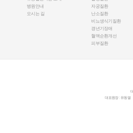
병원안내
자궁질환
오시는 길
난소질환
비뇨생식기질환
갱년기장애
혈액순환개선
피부질환
대
대표원장 : 유동열